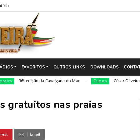
tícia
ÁDIOS
FAVORITOS
OUTROS LINKS
DOWNLOADS
CONTA
36ª edição da Cavalgada do Mar
César Oliveira será nome
Cultura
 gratuitos nas praias
erest
Email