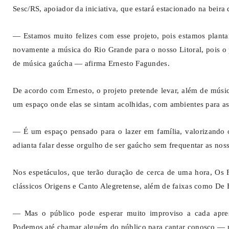
Sesc/RS, apoiador da iniciativa, que estará estacionado na beira 
— Estamos muito felizes com esse projeto, pois estamos plant
novamente a música do Rio Grande para o nosso Litoral, pois o p
de música gaúcha — afirma Ernesto Fagundes.
De acordo com Ernesto, o projeto pretende levar, além de música
um espaço onde elas se sintam acolhidas, com ambientes para as 
— É um espaço pensado para o lazer em família, valorizando o
adianta falar desse orgulho de ser gaúcho sem frequentar as nos
Nos espetáculos, que terão duração de cerca de uma hora, Os
clássicos Origens e Canto Alegretense, além de faixas como De F
— Mas o público pode esperar muito improviso a cada apres
Podemos até chamar alguém do público para cantar conosco — 