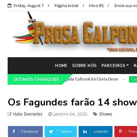
Friday, August 7
Página inicial
Hino RS
Envie sua no
HOME
SOBRE NÓS
PARCEIROS
R
21ª Cavalgada Cultural da Costa Doce
Campeiro
ÚLTIMOS CHASQUES
Campeiro
Os Fagundes farão 14 shows
Italo Dorneles
janeiro 04, 2020
Shows
Facebook
Twitter
Linkedin
Pint