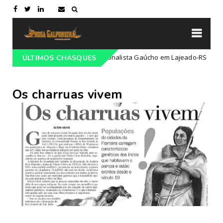
do 68º Congresso Tradicionalista Gaúcho em Lajeado-RS
ÚLTIMOS CHASQUES
Campei
Os charruas vivem