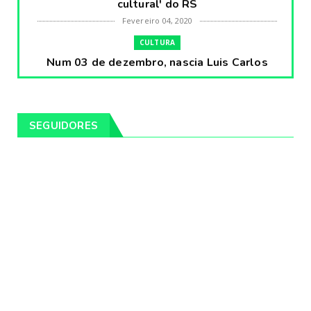
cultural' do RS
Fevereiro 04, 2020
CULTURA
Num 03 de dezembro, nascia Luis Carlos
Prestes, o Cavaleiro ...
Fevereiro 04, 2020
CULTURA
SEGUIDORES
Pintores da Temática Gauchesca - parte
VIII, por Léo Ribeir...
Fevereiro 04, 2020
CULTURA
Num dia 02 de janeiro de 1989 morria o
cantor missioneiro
Fevereiro 04, 2020
CAMPEIRO
Pelotas será sede da Festa Campeira do
Rio Grande do Sul
Fevereiro 04, 2020