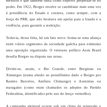
métodos e que também tinha como objetivo perpetuar-se no
poder. Em 1922, Borges resolve se candidatar mais uma vez
à presidência do Estado e contava, como sempre, com a
força do PRR, que não hesitava em apelar para a fraude e a
violência, para garantir a reeleição.
Todavia, dessa feita, há um fato novo: forma-se uma aliança
entre vários segmentos da sociedade gaúcha para estimular
uma oposição organizada. O veterano político Assis Brasil
desafia Borges na disputa nas urnas.
Divide-se, assim, o Rio Grande, entre Borgistas ou
Ximangos (numa alusão ao pseudônimo dado a Borges por
Ramiro Barcelos, Antônio Chimango) e Assisistas ou
maragatos (como eram chamados os adeptos do Partido
Federalista, identificados pelo uso do lenço vermelho).
A campanha eleitoral ocorre sob um clima de repressão e