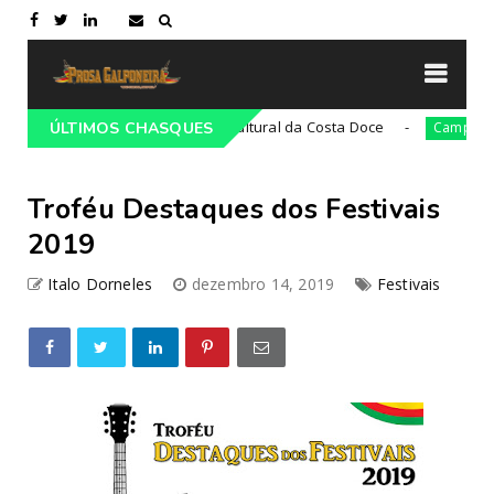
21ª Cavalgada Cultural da Costa Doce
36ª
ampeiro
ÚLTIMOS CHASQUES
Campeiro
Troféu Destaques dos Festivais
2019
Italo Dorneles
dezembro 14, 2019
Festivais