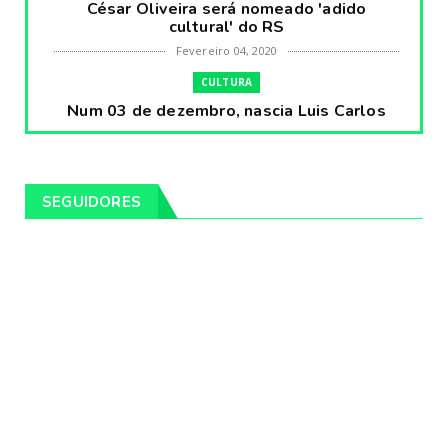
César Oliveira será nomeado 'adido
cultural' do RS
Fevereiro 04, 2020
CULTURA
Num 03 de dezembro, nascia Luis Carlos
Prestes, o Cavaleiro ...
Fevereiro 04, 2020
CULTURA
SEGUIDORES
Pintores da Temática Gauchesca - parte
VIII, por Léo Ribeir...
Fevereiro 04, 2020
CULTURA
Num dia 02 de janeiro de 1989 morria o
cantor missioneiro
Fevereiro 04, 2020
CAMPEIRO
Pelotas será sede da Festa Campeira do
Rio Grande do Sul