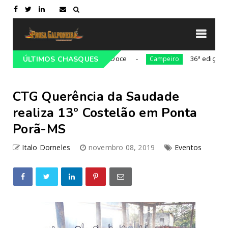
avalgada Cultural da Costa Doce
36ª edição da Cava
ÚLTIMOS CHASQUES
Campeiro
CTG Querência da Saudade
realiza 13º Costelão em Ponta
Porã-MS
Italo Dorneles
novembro 08, 2019
Eventos