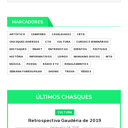
MARCADORES
ARTÍSTICO
CAMPEIRO
CAVALGADAS
CBTG
CHASQUES DIVERSOS
CTG
CULTURA
CURSOS E SEMINÁRIOS
DESTAQUES
ENART
ENTREVISTAS
EVENTOS
FESTIVAIS
HISTÓRIA
INFORMATIVOS
LIVROS
MINUANO DISCOS
MTG
MÚSICA
POESIA
RÁDIO E TV
REGULAMENTOS
SEMANA FARROUPILHA
SHOWS
TROVA
VÍDEOS
ÚLTIMOS CHASQUES
CULTURA
Retrospectiva Gaudéria de 2019
Fevereiro 04, 2020