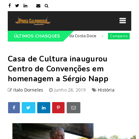
21ª Cavalgada Cultural da Costa Doce
36ª ediçã
iro
ÚLTIMOS CHASQUES
Campeiro
Casa de Cultura inaugurou
Centro de Convenções em
homenagem a Sérgio Napp
Italo Dorneles
junho 28, 2019
História