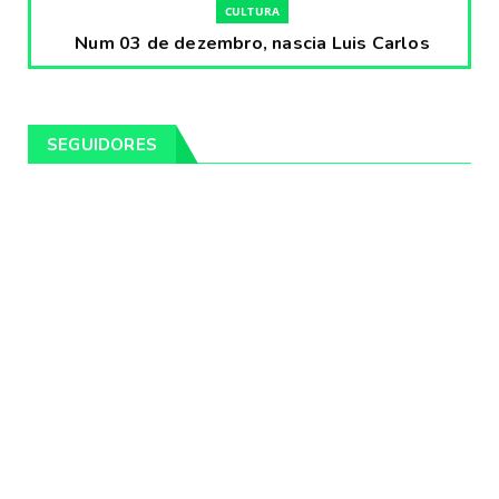
CULTURA
Num 03 de dezembro, nascia Luis Carlos
Prestes, o Cavaleiro ...
Fevereiro 04, 2020
CULTURA
SEGUIDORES
Pintores da Temática Gauchesca - parte
VIII, por Léo Ribeir...
Fevereiro 04, 2020
CULTURA
Num dia 02 de janeiro de 1989 morria o
cantor missioneiro
Fevereiro 04, 2020
CAMPEIRO
Pelotas será sede da Festa Campeira do
Rio Grande do Sul
Fevereiro 04, 2020
DESTAQUES
Os Fagundes farão 14 shows gratuitos nas