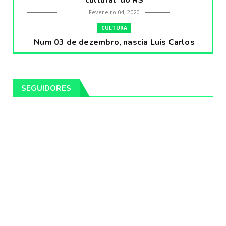
Fevereiro 04, 2020
CULTURA
Num 03 de dezembro, nascia Luis Carlos
Prestes, o Cavaleiro ...
Fevereiro 04, 2020
CULTURA
SEGUIDORES
Pintores da Temática Gauchesca - parte
VIII, por Léo Ribeir...
Fevereiro 04, 2020
CULTURA
Num dia 02 de janeiro de 1989 morria o
cantor missioneiro
Fevereiro 04, 2020
CAMPEIRO
Pelotas será sede da Festa Campeira do
Rio Grande do Sul
Fevereiro 04, 2020