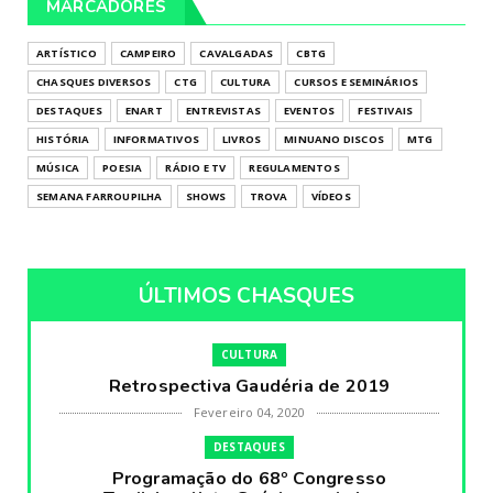
MARCADORES
ARTÍSTICO
CAMPEIRO
CAVALGADAS
CBTG
CHASQUES DIVERSOS
CTG
CULTURA
CURSOS E SEMINÁRIOS
DESTAQUES
ENART
ENTREVISTAS
EVENTOS
FESTIVAIS
HISTÓRIA
INFORMATIVOS
LIVROS
MINUANO DISCOS
MTG
MÚSICA
POESIA
RÁDIO E TV
REGULAMENTOS
SEMANA FARROUPILHA
SHOWS
TROVA
VÍDEOS
ÚLTIMOS CHASQUES
CULTURA
Retrospectiva Gaudéria de 2019
Fevereiro 04, 2020
DESTAQUES
Programação do 68º Congresso