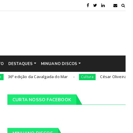
TO
DESTAQUES
MINUANO DISCOS
dição da Cavalgada do Mar
César Oliveira será nomead
Cultura
CURTA NOSSO FACEBOOK