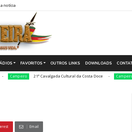
a notícia
ÁDIOS
FAVORITOS
OUTROS LINKS
DOWNLOADS
CONTA
21ª Cavalgada Cultural da Costa Doce
36ª e
peiro
Campeiro
erest
Email