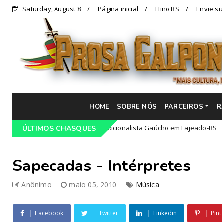
Saturday, August 8
Página inicial
Hino RS
Envie su
HOME
SOBRE NÓS
PARCEIROS
R
ão do 68º Congresso Tradicionalista Gaúcho em Lajeado-RS
ÚLTIMOS CHASQUES
Cam
Sapecadas - Intérpretes
Anônimo
maio 05, 2010
Música
Facebook
Twitter
Linkedin
Pint