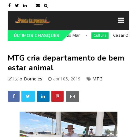
36ª edição da Cavalgada do Mar
César Oliveira será
ÚLTIMOS CHASQUES
Cultura
MTG cria departamento de bem
estar animal
Italo Dorneles
abril 05, 2019
MTG