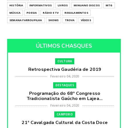
HISTÓRIA
INFORMATIVOS
LIVROS
MINUANO DISCOS
MTG
MÚSICA
POESIA
RÁDIO E TV
REGULAMENTOS
SEMANA FARROUPILHA
SHOWS
TROVA
VÍDEOS
ÚLTIMOS CHASQUES
CULTURA
Retrospectiva Gaudéria de 2019
Fevereiro 04, 2020
DESTAQUES
Programação do 68º Congresso
Tradicionalista Gaúcho em Lajea...
Fevereiro 04, 2020
CAMPEIRO
21ª Cavalgada Cultural da Costa Doce