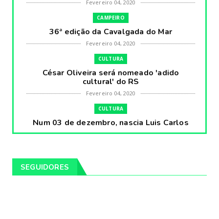
Fevereiro 04, 2020
CAMPEIRO
36ª edição da Cavalgada do Mar
Fevereiro 04, 2020
CULTURA
César Oliveira será nomeado 'adido
cultural' do RS
Fevereiro 04, 2020
CULTURA
Num 03 de dezembro, nascia Luis Carlos
Prestes, o Cavaleiro ...
Fevereiro 04, 2020
CULTURA
SEGUIDORES
Pintores da Temática Gauchesca - parte
VIII, por Léo Ribeir...
Fevereiro 04, 2020
CULTURA