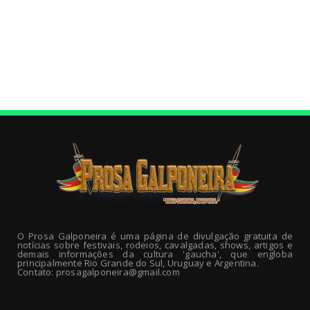
O Prosa Galponeira é uma página de divulgação gratuita de
notícias sobre festivais, rodeios, cavalgadas, shows, artigos e
demais informações da cultura 'gaucha', que engloba
principalmente Rio Grande do Sul, Uruguay e Argentina.
Contato: prosagalponeira@gmail.com