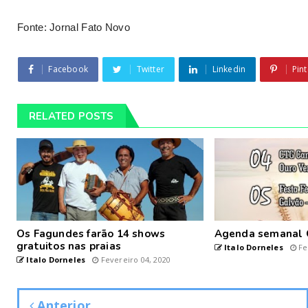
Fonte: Jornal Fato Novo
Facebook
Twitter
Linkedin
Pint
RELATED POSTS
Os Fagundes farão 14 shows
Agenda semanal 
gratuitos nas praias
Italo Dorneles
Fe
Italo Dorneles
Fevereiro 04, 2020
Anterior