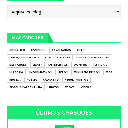
MARCADORES
ARTÍSTICO
CAMPEIRO
CAVALGADAS
CBTG
CHASQUES DIVERSOS
CTG
CULTURA
CURSOS E SEMINÁRIOS
DESTAQUES
ENART
ENTREVISTAS
EVENTOS
FESTIVAIS
HISTÓRIA
INFORMATIVOS
LIVROS
MINUANO DISCOS
MTG
MÚSICA
POESIA
RÁDIO E TV
REGULAMENTOS
SEMANA FARROUPILHA
SHOWS
TROVA
VÍDEOS
ÚLTIMOS CHASQUES