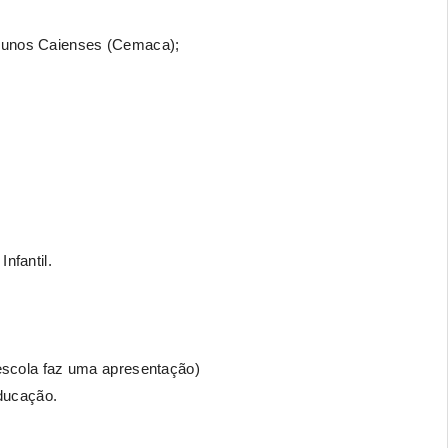
Alunos Caienses (Cemaca);
nfantil.
 escola faz uma apresentação)
ducação.