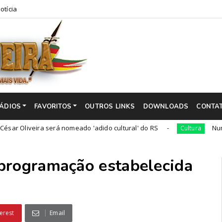
otícia
ÁDIOS
FAVORITOS
OUTROS LINKS
DOWNLOADS
CONTA
eira será nomeado 'adido cultural' do RS
Num 03 de dez
Cultura
programação estabelecida
erest
Email