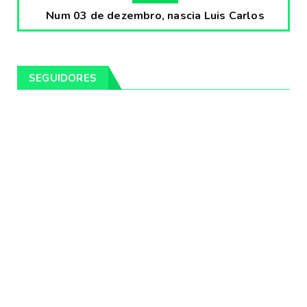
Num 03 de dezembro, nascia Luis Carlos
Prestes, o Cavaleiro ...
Fevereiro 04, 2020
CULTURA
SEGUIDORES
Pintores da Temática Gauchesca - parte
VIII, por Léo Ribeir...
Fevereiro 04, 2020
CULTURA
Num dia 02 de janeiro de 1989 morria o
cantor missioneiro
Fevereiro 04, 2020
CAMPEIRO
Pelotas será sede da Festa Campeira do
Rio Grande do Sul
Fevereiro 04, 2020
DESTAQUES
Os Fagundes farão 14 shows gratuitos nas