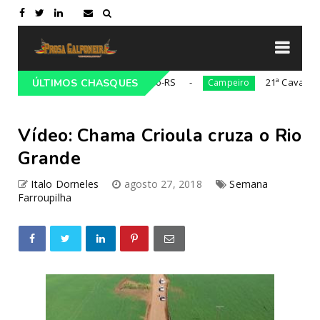
onalista Gaúcho em Lajeado-RS
21ª Cavalgada Cultu
ÚLTIMOS CHASQUES
Campeiro
Vídeo: Chama Crioula cruza o Rio
Grande
Italo Dorneles
agosto 27, 2018
Semana
Farroupilha