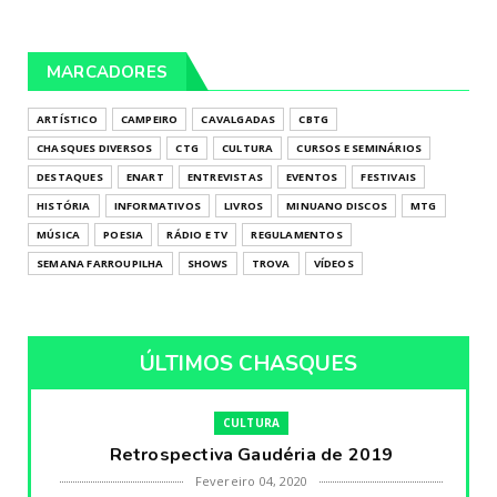
MARCADORES
ARTÍSTICO
CAMPEIRO
CAVALGADAS
CBTG
CHASQUES DIVERSOS
CTG
CULTURA
CURSOS E SEMINÁRIOS
DESTAQUES
ENART
ENTREVISTAS
EVENTOS
FESTIVAIS
HISTÓRIA
INFORMATIVOS
LIVROS
MINUANO DISCOS
MTG
MÚSICA
POESIA
RÁDIO E TV
REGULAMENTOS
SEMANA FARROUPILHA
SHOWS
TROVA
VÍDEOS
ÚLTIMOS CHASQUES
CULTURA
Retrospectiva Gaudéria de 2019
Fevereiro 04, 2020