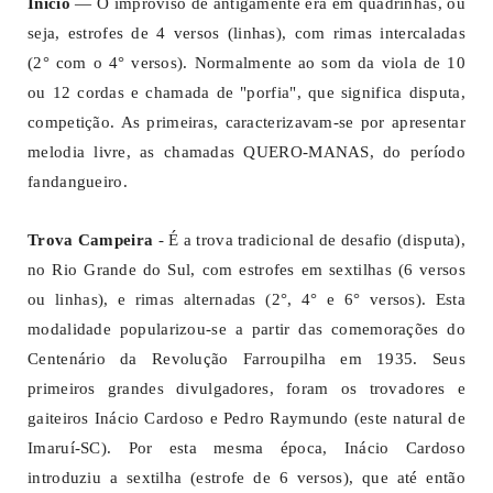
Início
— O improviso de antigamente era em quadrinhas, ou
seja, estrofes de 4 versos (linhas), com rimas intercaladas
(2° com o 4° versos). Normalmente ao som da viola de 10
ou 12 cordas e chamada de "porfia", que significa disputa,
competição. As primeiras, caracterizavam-se por apresentar
melodia livre, as chamadas QUERO-MANAS, do período
fandangueiro.
Trova Campeira
- É a trova tradicional de desafio (disputa),
no Rio Grande do Sul, com estrofes em sextilhas (6 versos
ou linhas), e rimas alternadas (2°, 4° e 6° versos). Esta
modalidade popularizou-se a partir das comemorações do
Centenário da Revolução Farroupilha em 1935. Seus
primeiros grandes divulgadores, foram os trovadores e
gaiteiros Inácio Cardoso e Pedro Raymundo (este natural de
Imaruí-SC). Por esta mesma época, Inácio Cardoso
introduziu a sextilha (estrofe de 6 versos), que até então