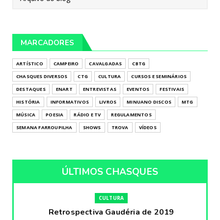
MARCADORES
ARTÍSTICO
CAMPEIRO
CAVALGADAS
CBTG
CHASQUES DIVERSOS
CTG
CULTURA
CURSOS E SEMINÁRIOS
DESTAQUES
ENART
ENTREVISTAS
EVENTOS
FESTIVAIS
HISTÓRIA
INFORMATIVOS
LIVROS
MINUANO DISCOS
MTG
MÚSICA
POESIA
RÁDIO E TV
REGULAMENTOS
SEMANA FARROUPILHA
SHOWS
TROVA
VÍDEOS
ÚLTIMOS CHASQUES
CULTURA
Retrospectiva Gaudéria de 2019