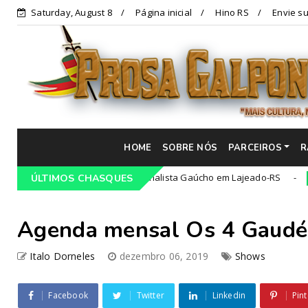
Saturday, August 8
Página inicial
Hino RS
Envie su
HOME
SOBRE NÓS
PARCEIROS
R
o 68º Congresso Tradicionalista Gaúcho em Lajeado-RS
ÚLTIMOS CHASQUES
Campeir
Agenda mensal Os 4 Gaudé
Italo Dorneles
dezembro 06, 2019
Shows
Facebook
Twitter
Linkedin
Pint