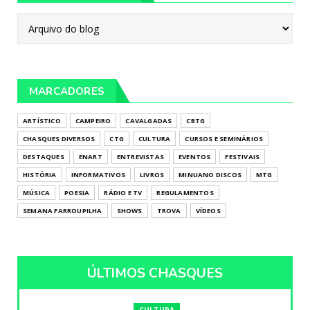
MARCADORES
ARTÍSTICO
CAMPEIRO
CAVALGADAS
CBTG
CHASQUES DIVERSOS
CTG
CULTURA
CURSOS E SEMINÁRIOS
DESTAQUES
ENART
ENTREVISTAS
EVENTOS
FESTIVAIS
HISTÓRIA
INFORMATIVOS
LIVROS
MINUANO DISCOS
MTG
MÚSICA
POESIA
RÁDIO E TV
REGULAMENTOS
SEMANA FARROUPILHA
SHOWS
TROVA
VÍDEOS
ÚLTIMOS CHASQUES