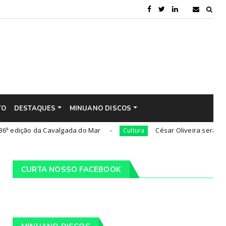
TO
DESTAQUES
MINUANO DISCOS
ão da Cavalgada do Mar
César Oliveira será nomeado 'a
Cultura
CURTA NOSSO FACEBOOK