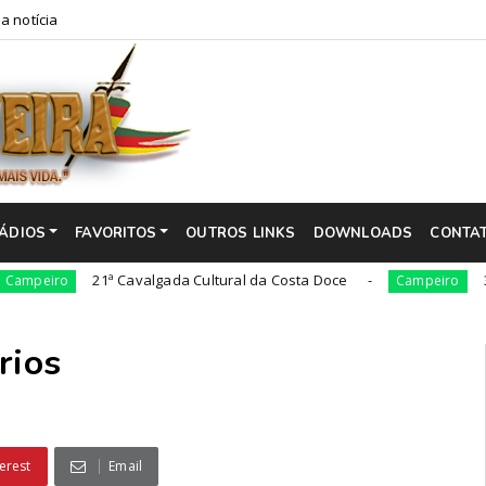
a notícia
ÁDIOS
FAVORITOS
OUTROS LINKS
DOWNLOADS
CONTA
21ª Cavalgada Cultural da Costa Doce
36ª ediç
o
Campeiro
rios
erest
Email