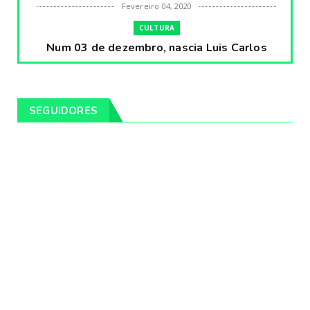
Fevereiro 04, 2020
CULTURA
Num 03 de dezembro, nascia Luis Carlos
Prestes, o Cavaleiro ...
Fevereiro 04, 2020
CULTURA
SEGUIDORES
Pintores da Temática Gauchesca - parte
VIII, por Léo Ribeir...
Fevereiro 04, 2020
CULTURA
Num dia 02 de janeiro de 1989 morria o
cantor missioneiro
Fevereiro 04, 2020
CAMPEIRO
Pelotas será sede da Festa Campeira do
Rio Grande do Sul
Fevereiro 04, 2020
DESTAQUES