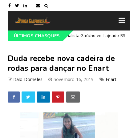
 do 68º Congresso Tradicionalista Gaúcho em Lajeado-RS
ÚLTIMOS CHASQUES
Campe
Duda recebe nova cadeira de
rodas para dançar no Enart
Italo Dorneles
novembro 16, 2019
Enart