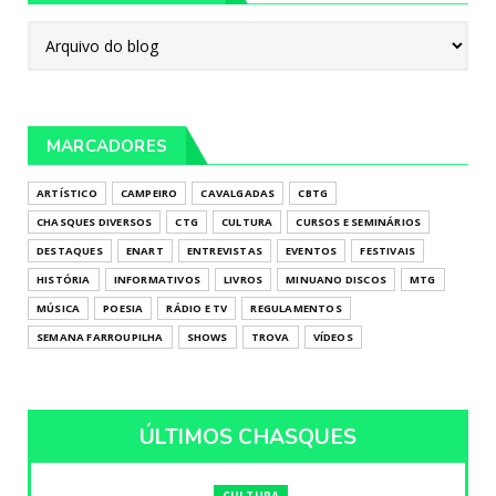
MARCADORES
ARTÍSTICO
CAMPEIRO
CAVALGADAS
CBTG
CHASQUES DIVERSOS
CTG
CULTURA
CURSOS E SEMINÁRIOS
DESTAQUES
ENART
ENTREVISTAS
EVENTOS
FESTIVAIS
HISTÓRIA
INFORMATIVOS
LIVROS
MINUANO DISCOS
MTG
MÚSICA
POESIA
RÁDIO E TV
REGULAMENTOS
SEMANA FARROUPILHA
SHOWS
TROVA
VÍDEOS
ÚLTIMOS CHASQUES