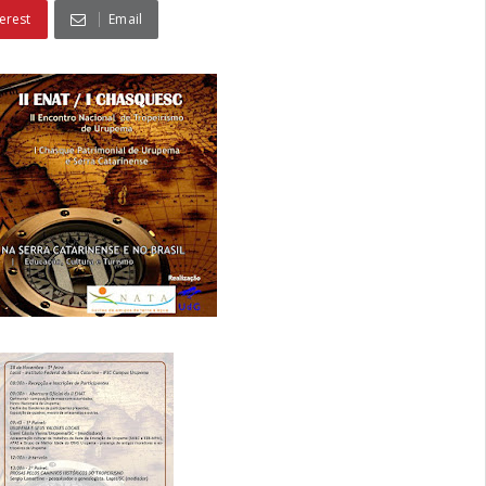
erest
Email