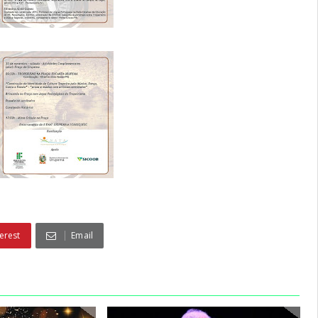
erest
Email