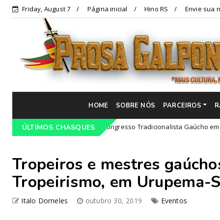
Friday, August 7
Página inicial
Hino RS
Envie sua n
HOME
SOBRE NÓS
PARCEIROS
R
Programação do 68º Congresso Tradicionalista Gaúcho em Lajeado-R
ÚLTIMOS CHASQUES
Tropeiros e mestres gaúchos
Tropeirismo, em Urupema-
Italo Dorneles
outubro 30, 2019
Eventos