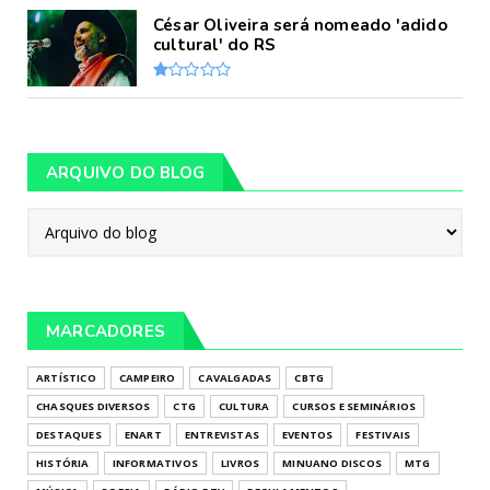
César Oliveira será nomeado 'adido
cultural' do RS
ARQUIVO DO BLOG
MARCADORES
ARTÍSTICO
CAMPEIRO
CAVALGADAS
CBTG
CHASQUES DIVERSOS
CTG
CULTURA
CURSOS E SEMINÁRIOS
DESTAQUES
ENART
ENTREVISTAS
EVENTOS
FESTIVAIS
HISTÓRIA
INFORMATIVOS
LIVROS
MINUANO DISCOS
MTG