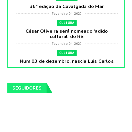
36ª edição da Cavalgada do Mar
Fevereiro 04, 2020
CULTURA
César Oliveira será nomeado 'adido
cultural' do RS
Fevereiro 04, 2020
CULTURA
Num 03 de dezembro, nascia Luis Carlos
Prestes, o Cavaleiro ...
Fevereiro 04, 2020
CULTURA
SEGUIDORES
Pintores da Temática Gauchesca - parte
VIII, por Léo Ribeir...
Fevereiro 04, 2020
CULTURA
Num dia 02 de janeiro de 1989 morria o
cantor missioneiro