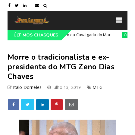
36ª edição da Cavalgada do Mar
Cés
Campeiro
ÚLTIMOS CHASQUES
Cultura
Morre o tradicionalista e ex-
presidente do MTG Zeno Dias
Chaves
Italo Dorneles
julho 13, 2019
MTG