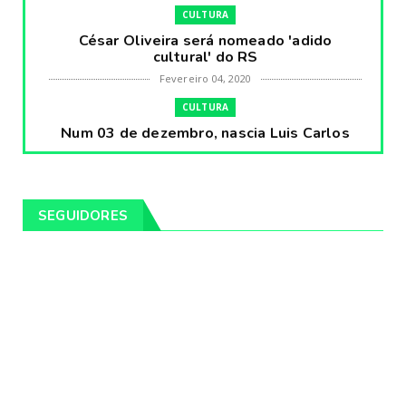
CULTURA
César Oliveira será nomeado 'adido
cultural' do RS
Fevereiro 04, 2020
CULTURA
Num 03 de dezembro, nascia Luis Carlos
Prestes, o Cavaleiro ...
Fevereiro 04, 2020
CULTURA
SEGUIDORES
Pintores da Temática Gauchesca - parte
VIII, por Léo Ribeir...
Fevereiro 04, 2020
CULTURA
Num dia 02 de janeiro de 1989 morria o
cantor missioneiro
Fevereiro 04, 2020
CAMPEIRO