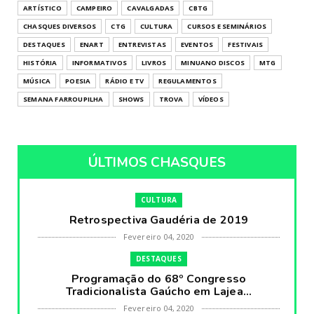
ARTÍSTICO
CAMPEIRO
CAVALGADAS
CBTG
CHASQUES DIVERSOS
CTG
CULTURA
CURSOS E SEMINÁRIOS
DESTAQUES
ENART
ENTREVISTAS
EVENTOS
FESTIVAIS
HISTÓRIA
INFORMATIVOS
LIVROS
MINUANO DISCOS
MTG
MÚSICA
POESIA
RÁDIO E TV
REGULAMENTOS
SEMANA FARROUPILHA
SHOWS
TROVA
VÍDEOS
ÚLTIMOS CHASQUES
CULTURA
Retrospectiva Gaudéria de 2019
Fevereiro 04, 2020
DESTAQUES
Programação do 68º Congresso
Tradicionalista Gaúcho em Lajea...
Fevereiro 04, 2020