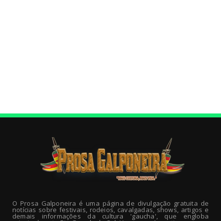
O Prosa Galponeira é uma página de divulgação gratuita de
notícias sobre festivais, rodeios, cavalgadas, shows, artigos e
demais informações da cultura 'gaucha', que engloba