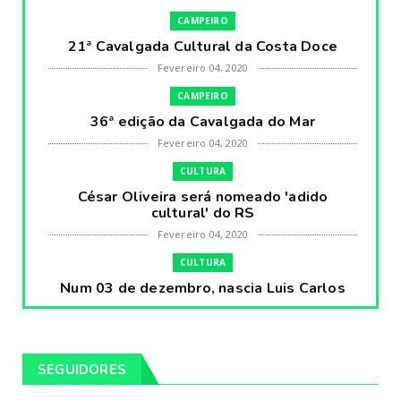
CAMPEIRO
21ª Cavalgada Cultural da Costa Doce
Fevereiro 04, 2020
CAMPEIRO
36ª edição da Cavalgada do Mar
Fevereiro 04, 2020
CULTURA
César Oliveira será nomeado 'adido
cultural' do RS
Fevereiro 04, 2020
CULTURA
Num 03 de dezembro, nascia Luis Carlos
Prestes, o Cavaleiro ...
Fevereiro 04, 2020
CULTURA
SEGUIDORES
Pintores da Temática Gauchesca - parte
VIII, por Léo Ribeir...