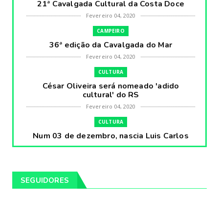
21ª Cavalgada Cultural da Costa Doce
Fevereiro 04, 2020
CAMPEIRO
36ª edição da Cavalgada do Mar
Fevereiro 04, 2020
CULTURA
César Oliveira será nomeado 'adido
cultural' do RS
Fevereiro 04, 2020
CULTURA
Num 03 de dezembro, nascia Luis Carlos
Prestes, o Cavaleiro ...
Fevereiro 04, 2020
CULTURA
SEGUIDORES
Pintores da Temática Gauchesca - parte
VIII, por Léo Ribeir...
Fevereiro 04, 2020