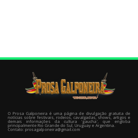
O Prosa Galponeira é uma página de divulgação gratuita de
notícias sobre festivais, rodeios, cavalgadas, shows, artigos e
demais informações da cultura 'gaucha', que engloba
principalmente Rio Grande do Sul, Uruguay e Argentina.
Contato: prosagalponeira@gmail.com