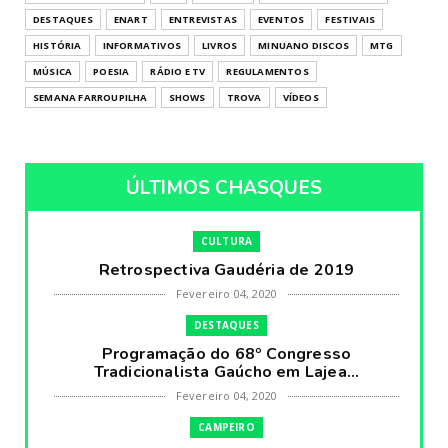
DESTAQUES
ENART
ENTREVISTAS
EVENTOS
FESTIVAIS
HISTÓRIA
INFORMATIVOS
LIVROS
MINUANO DISCOS
MTG
MÚSICA
POESIA
RÁDIO E TV
REGULAMENTOS
SEMANA FARROUPILHA
SHOWS
TROVA
VÍDEOS
ÚLTIMOS CHASQUES
CULTURA
Retrospectiva Gaudéria de 2019
Fevereiro 04, 2020
DESTAQUES
Programação do 68º Congresso
Tradicionalista Gaúcho em Lajea...
Fevereiro 04, 2020
CAMPEIRO