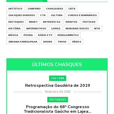
ARTÍSTICO
CAMPEIRO
CAVALGADAS
CBTG
CHASQUES DIVERSOS
CTG
CULTURA
CURSOS E SEMINÁRIOS
DESTAQUES
ENART
ENTREVISTAS
EVENTOS
FESTIVAIS
HISTÓRIA
INFORMATIVOS
LIVROS
MINUANO DISCOS
MTG
MÚSICA
POESIA
RÁDIO E TV
REGULAMENTOS
SEMANA FARROUPILHA
SHOWS
TROVA
VÍDEOS
ÚLTIMOS CHASQUES
CULTURA
Retrospectiva Gaudéria de 2019
Fevereiro 04, 2020
DESTAQUES
Programação do 68º Congresso
Tradicionalista Gaúcho em Lajea...