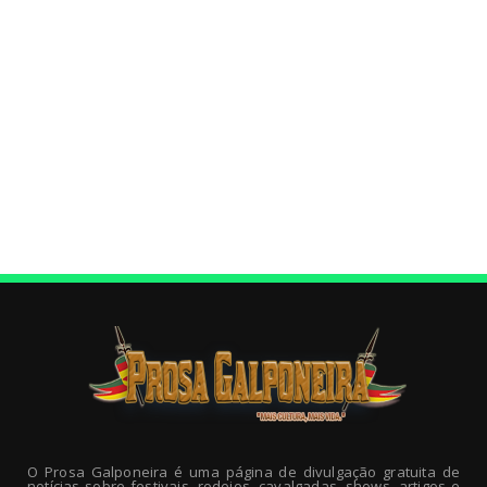
O Prosa Galponeira é uma página de divulgação gratuita de
notícias sobre festivais, rodeios, cavalgadas, shows, artigos e