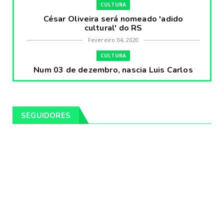
CULTURA
César Oliveira será nomeado 'adido
cultural' do RS
Fevereiro 04, 2020
CULTURA
Num 03 de dezembro, nascia Luis Carlos
Prestes, o Cavaleiro ...
Fevereiro 04, 2020
CULTURA
SEGUIDORES
Pintores da Temática Gauchesca - parte
VIII, por Léo Ribeir...
Fevereiro 04, 2020
CULTURA
Num dia 02 de janeiro de 1989 morria o
cantor missioneiro
Fevereiro 04, 2020
CAMPEIRO
Pelotas será sede da Festa Campeira do