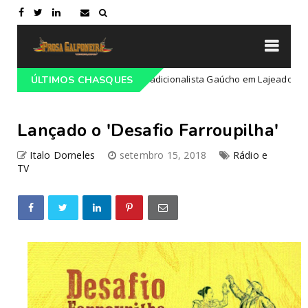
ção do 68º Congresso Tradicionalista Gaúcho em Lajeado-RS
ÚLTIMOS CHASQUES
Cam
Lançado o 'Desafio Farroupilha'
Italo Dorneles
setembro 15, 2018
Rádio e
TV