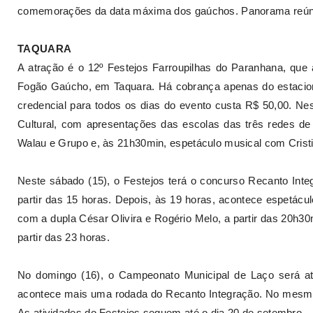
comemorações da data máxima dos gaúchos. Panorama reúne 
TAQUARA
A atração é o 12º Festejos Farroupilhas do Paranhana, qu
Fogão Gaúcho, em Taquara. Há cobrança apenas do estaciona
credencial para todos os dias do evento custa R$ 50,00. Nes
Cultural, com apresentações das escolas das três redes de
Walau e Grupo e, às 21h30min, espetáculo musical com Crist
Neste sábado (15), o Festejos terá o concurso Recanto Integ
partir das 15 horas. Depois, às 19 horas, acontece espetácu
com a dupla César Olivira e Rogério Melo, a partir das 20h30
partir das 23 horas.
No domingo (16), o Campeonato Municipal de Laço será at
acontece mais uma rodada do Recanto Integração. No mesmo h
As atividades do Festejos seguem até o dia 20 de setembro.