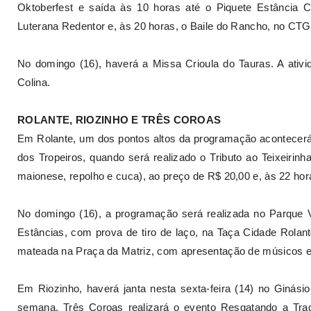
Oktoberfest e saída às 10 horas até o Piquete Estância Ca
Luterana Redentor e, às 20 horas, o Baile do Rancho, no CT
No domingo (16), haverá a Missa Crioula do Tauras. A ati
Colina.
ROLANTE, RIOZINHO E TRÊS COROAS
Em Rolante, um dos pontos altos da programação acontecerá 
dos Tropeiros, quando será realizado o Tributo ao Teixeirin
maionese, repolho e cuca), ao preço de R$ 20,00 e, às 22 hor
No domingo (16), a programação será realizada no Parque V
Estâncias, com prova de tiro de laço, na Taça Cidade Rolante
mateada na Praça da Matriz, com apresentação de músicos e 
Em Riozinho, haverá janta nesta sexta-feira (14) no Ginási
semana. Três Coroas realizará o evento Resgatando a Tra