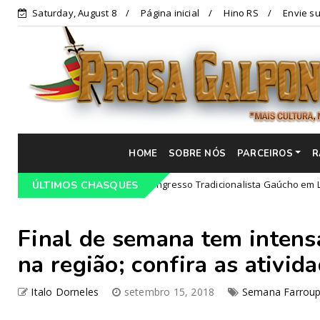
Saturday, August 8
Página inicial
Hino RS
Envie su
HOME
SOBRE NÓS
PARCEIROS
R
Programação do 68º Congresso Tradicionalista Gaúcho em Lajeado-R
ÚLTIMOS CHASQUES
Final de semana tem intens
na região; confira as ativid
Italo Dorneles
setembro 15, 2018
Semana Farroup