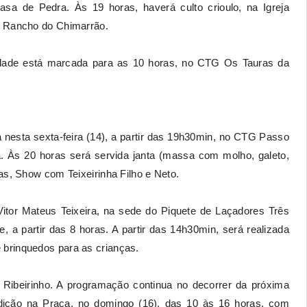
sa de Pedra. Às 19 horas, haverá culto crioulo, na Igreja
G Rancho do Chimarrão.
vidade está marcada para as 10 horas, no CTG Os Tauras da
nesta sexta-feira (14), a partir das 19h30min, no CTG Passo
ha. Às 20 horas será servida janta (massa com molho, galeto,
as, Show com Teixeirinha Filho e Neto.
itor Mateus Teixeira, na sede do Piquete de Laçadores Três
, a partir das 8 horas. A partir das 14h30min, será realizada
brinquedos para as crianças.
o Ribeirinho. A programação continua no decorrer da próxima
dição na Praça, no domingo (16), das 10 às 16 horas, com