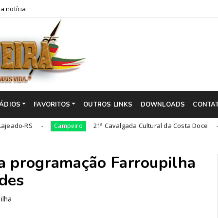
a notícia
ÁDIOS
FAVORITOS
OUTROS LINKS
DOWNLOADS
CONTA
S
21ª Cavalgada Cultural da Costa Doce
Campeiro
Campe
a programação Farroupilha
ades
ilha