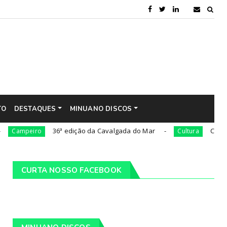
TO
DESTAQUES
MINUANO DISCOS
36ª edição da Cavalgada do Mar
César Oliveira 
iro
Cultura
CURTA NOSSO FACEBOOK