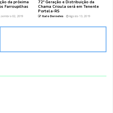
ção da próxima
72ª Geração e Distribuição da
os Farroupilhas
Chama Crioula será em Tenente
Portela-RS
zembro 02, 2019
Italo Dorneles
Agosto 13, 2019