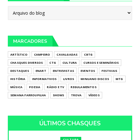
MARCADORES
ARTÍSTICO
CAMPEIRO
CAVALGADAS
CBTG
CHASQUES DIVERSOS
CTG
CULTURA
CURSOS E SEMINÁRIOS
DESTAQUES
ENART
ENTREVISTAS
EVENTOS
FESTIVAIS
HISTÓRIA
INFORMATIVOS
LIVROS
MINUANO DISCOS
MTG
MÚSICA
POESIA
RÁDIO E TV
REGULAMENTOS
SEMANA FARROUPILHA
SHOWS
TROVA
VÍDEOS
ÚLTIMOS CHASQUES