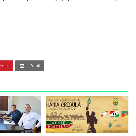
erest
Email