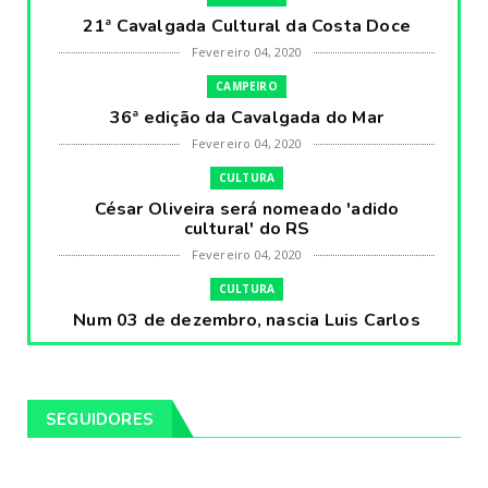
21ª Cavalgada Cultural da Costa Doce
Fevereiro 04, 2020
CAMPEIRO
36ª edição da Cavalgada do Mar
Fevereiro 04, 2020
CULTURA
César Oliveira será nomeado 'adido
cultural' do RS
Fevereiro 04, 2020
CULTURA
Num 03 de dezembro, nascia Luis Carlos
Prestes, o Cavaleiro ...
Fevereiro 04, 2020
CULTURA
SEGUIDORES
Pintores da Temática Gauchesca - parte
VIII, por Léo Ribeir...
Fevereiro 04, 2020