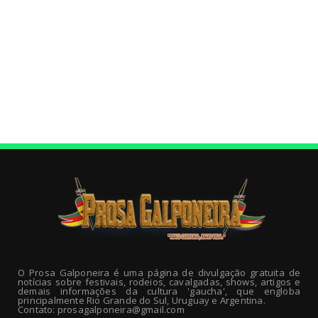
O Prosa Galponeira é uma página de divulgação gratuita de
notícias sobre festivais, rodeios, cavalgadas, shows, artigos e
demais informações da cultura 'gaucha', que engloba
principalmente Rio Grande do Sul, Uruguay e Argentina.
Contato: prosagalponeira@gmail.com