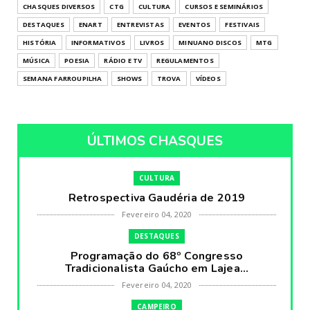
CHASQUES DIVERSOS
CTG
CULTURA
CURSOS E SEMINÁRIOS
DESTAQUES
ENART
ENTREVISTAS
EVENTOS
FESTIVAIS
HISTÓRIA
INFORMATIVOS
LIVROS
MINUANO DISCOS
MTG
MÚSICA
POESIA
RÁDIO E TV
REGULAMENTOS
SEMANA FARROUPILHA
SHOWS
TROVA
VÍDEOS
ÚLTIMOS CHASQUES
CULTURA
Retrospectiva Gaudéria de 2019
Fevereiro 04, 2020
DESTAQUES
Programação do 68º Congresso
Tradicionalista Gaúcho em Lajea...
Fevereiro 04, 2020
CAMPEIRO