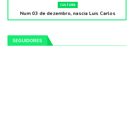
CULTURA
Num 03 de dezembro, nascia Luis Carlos
Prestes, o Cavaleiro ...
Fevereiro 04, 2020
CULTURA
SEGUIDORES
Pintores da Temática Gauchesca - parte
VIII, por Léo Ribeir...
Fevereiro 04, 2020
CULTURA
Num dia 02 de janeiro de 1989 morria o
cantor missioneiro
Fevereiro 04, 2020
CAMPEIRO
Pelotas será sede da Festa Campeira do
Rio Grande do Sul
Fevereiro 04, 2020
DESTAQUES