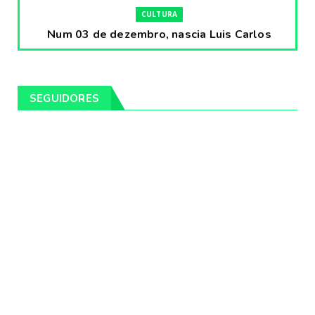
CULTURA
Num 03 de dezembro, nascia Luis Carlos
Prestes, o Cavaleiro ...
Fevereiro 04, 2020
CULTURA
SEGUIDORES
Pintores da Temática Gauchesca - parte
VIII, por Léo Ribeir...
Fevereiro 04, 2020
CULTURA
Num dia 02 de janeiro de 1989 morria o
cantor missioneiro
Fevereiro 04, 2020
CAMPEIRO
Pelotas será sede da Festa Campeira do
Rio Grande do Sul
Fevereiro 04, 2020
DESTAQUES