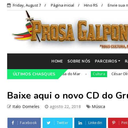
Friday, August 7
Página inicial
Hino RS
Envie sua n
HOME
SOBRE NÓS
PARCEIROS
R
36ª edição da Cavalgada do Mar
César Oliveira será
ÚLTIMOS CHASQUES
Cultura
Baixe aqui o novo CD do Gr
Italo Dorneles
agosto 22, 2018
Música
Facebook
Twitter
Linkedin
Pint