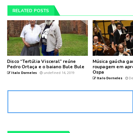
RELATED POSTS
Disco “Tertúlia Visceral” reúne
Música gaúcha ga
Pedro Ortaça e o baiano Bule Bule
roupagem em apr
Ospa
Italo Dorneles
undefined 14, 2019
Italo Dorneles
De