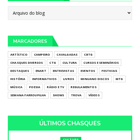
MARCADORES
ARTÍSTICO
CAMPEIRO
CAVALGADAS
CBTG
CHASQUES DIVERSOS
CTG
CULTURA
CURSOS E SEMINÁRIOS
DESTAQUES
ENART
ENTREVISTAS
EVENTOS
FESTIVAIS
HISTÓRIA
INFORMATIVOS
LIVROS
MINUANO DISCOS
MTG
MÚSICA
POESIA
RÁDIO E TV
REGULAMENTOS
SEMANA FARROUPILHA
SHOWS
TROVA
VÍDEOS
ÚLTIMOS CHASQUES