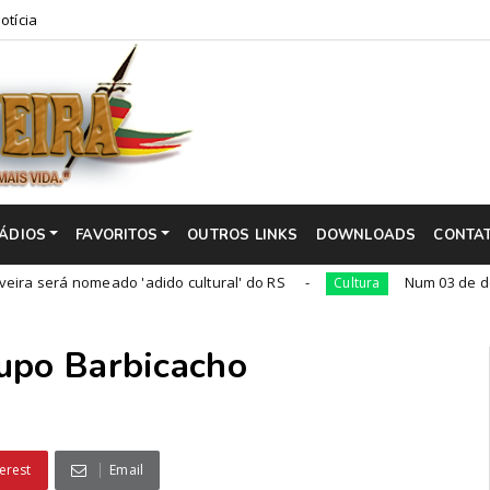
otícia
ÁDIOS
FAVORITOS
OUTROS LINKS
DOWNLOADS
CONTA
 nomeado 'adido cultural' do RS
Num 03 de dezembro, na
Cultura
upo Barbicacho
erest
Email