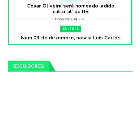
César Oliveira será nomeado 'adido
cultural' do RS
Fevereiro 04, 2020
CULTURA
Num 03 de dezembro, nascia Luis Carlos
Prestes, o Cavaleiro ...
Fevereiro 04, 2020
CULTURA
SEGUIDORES
Pintores da Temática Gauchesca - parte
VIII, por Léo Ribeir...
Fevereiro 04, 2020
CULTURA
Num dia 02 de janeiro de 1989 morria o
cantor missioneiro
Fevereiro 04, 2020
CAMPEIRO
Pelotas será sede da Festa Campeira do
Rio Grande do Sul