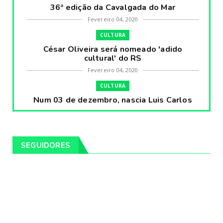
36ª edição da Cavalgada do Mar
Fevereiro 04, 2020
CULTURA
César Oliveira será nomeado 'adido
cultural' do RS
Fevereiro 04, 2020
CULTURA
Num 03 de dezembro, nascia Luis Carlos
Prestes, o Cavaleiro ...
Fevereiro 04, 2020
CULTURA
SEGUIDORES
Pintores da Temática Gauchesca - parte
VIII, por Léo Ribeir...
Fevereiro 04, 2020
CULTURA
Num dia 02 de janeiro de 1989 morria o
cantor missioneiro
Fevereiro 04, 2020