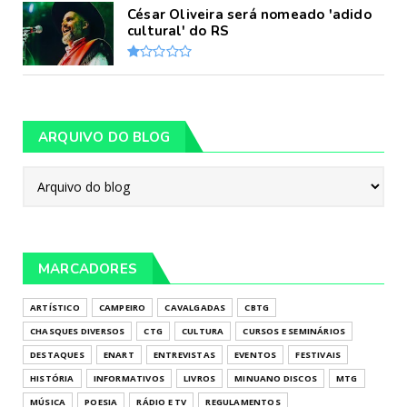
César Oliveira será nomeado 'adido
cultural' do RS
ARQUIVO DO BLOG
MARCADORES
ARTÍSTICO
CAMPEIRO
CAVALGADAS
CBTG
CHASQUES DIVERSOS
CTG
CULTURA
CURSOS E SEMINÁRIOS
DESTAQUES
ENART
ENTREVISTAS
EVENTOS
FESTIVAIS
HISTÓRIA
INFORMATIVOS
LIVROS
MINUANO DISCOS
MTG
MÚSICA
POESIA
RÁDIO E TV
REGULAMENTOS