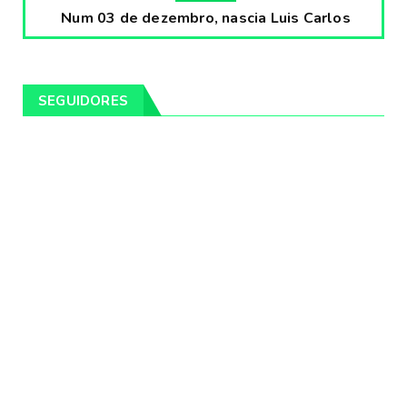
Num 03 de dezembro, nascia Luis Carlos
Prestes, o Cavaleiro ...
Fevereiro 04, 2020
CULTURA
SEGUIDORES
Pintores da Temática Gauchesca - parte
VIII, por Léo Ribeir...
Fevereiro 04, 2020
CULTURA
Num dia 02 de janeiro de 1989 morria o
cantor missioneiro
Fevereiro 04, 2020
CAMPEIRO
Pelotas será sede da Festa Campeira do
Rio Grande do Sul
Fevereiro 04, 2020
DESTAQUES
Os Fagundes farão 14 shows gratuitos nas
praias