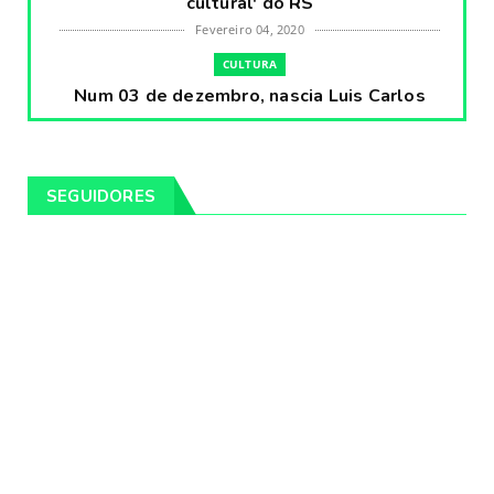
cultural' do RS
Fevereiro 04, 2020
CULTURA
Num 03 de dezembro, nascia Luis Carlos
Prestes, o Cavaleiro ...
Fevereiro 04, 2020
CULTURA
SEGUIDORES
Pintores da Temática Gauchesca - parte
VIII, por Léo Ribeir...
Fevereiro 04, 2020
CULTURA
Num dia 02 de janeiro de 1989 morria o
cantor missioneiro
Fevereiro 04, 2020
CAMPEIRO
Pelotas será sede da Festa Campeira do
Rio Grande do Sul
Fevereiro 04, 2020