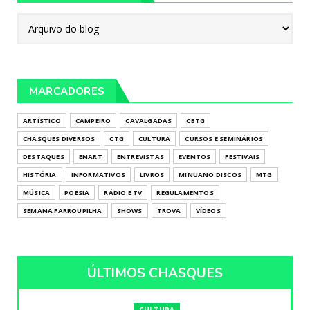
MARCADORES
ARTÍSTICO
CAMPEIRO
CAVALGADAS
CBTG
CHASQUES DIVERSOS
CTG
CULTURA
CURSOS E SEMINÁRIOS
DESTAQUES
ENART
ENTREVISTAS
EVENTOS
FESTIVAIS
HISTÓRIA
INFORMATIVOS
LIVROS
MINUANO DISCOS
MTG
MÚSICA
POESIA
RÁDIO E TV
REGULAMENTOS
SEMANA FARROUPILHA
SHOWS
TROVA
VÍDEOS
ÚLTIMOS CHASQUES