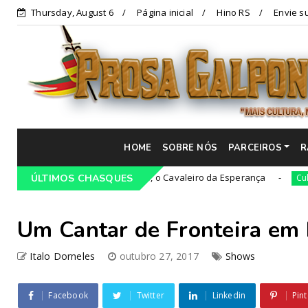
Thursday, August 6
Página inicial
Hino RS
Envie su
HOME
SOBRE NÓS
PARCEIROS
R
scia Luis Carlos Prestes, o Cavaleiro da Esperança
Pi
ÚLTIMOS CHASQUES
Cultura
Um Cantar de Fronteira em
Italo Dorneles
outubro 27, 2017
Shows
Facebook
Twitter
Linkedin
Pint