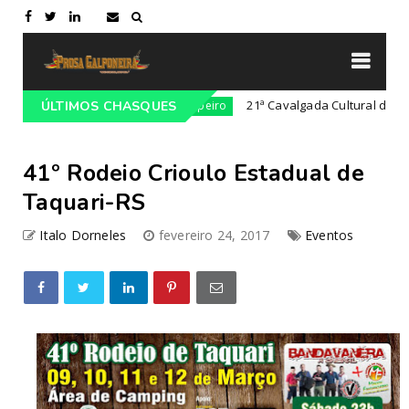
o em Lajeado-RS
21ª Cavalgada Cultural da Costa Do
ÚLTIMOS CHASQUES
Campeiro
41º Rodeio Crioulo Estadual de
Taquari-RS
Italo Dorneles
fevereiro 24, 2017
Eventos