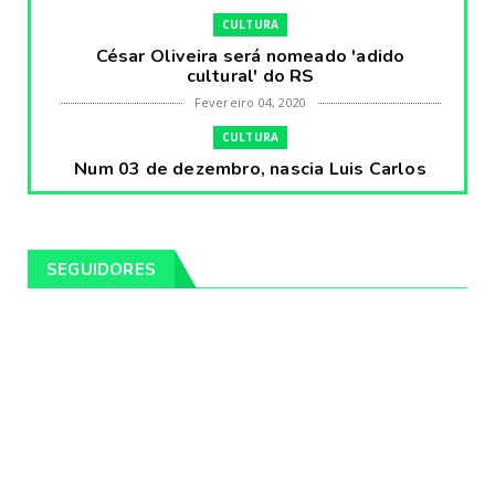
CULTURA
César Oliveira será nomeado 'adido
cultural' do RS
Fevereiro 04, 2020
CULTURA
Num 03 de dezembro, nascia Luis Carlos
Prestes, o Cavaleiro ...
Fevereiro 04, 2020
CULTURA
SEGUIDORES
Pintores da Temática Gauchesca - parte
VIII, por Léo Ribeir...
Fevereiro 04, 2020
CULTURA
Num dia 02 de janeiro de 1989 morria o
cantor missioneiro
Fevereiro 04, 2020
CAMPEIRO