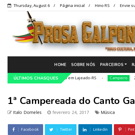
Thursday, August 6
Página inicial
Hino RS
Envie su
HOME
SOBRE NÓS
PARCEIROS
R
o Tradicionalista Gaúcho em Lajeado-RS
21ª Cavalg
ÚLTIMOS CHASQUES
Campeiro
1ª Campereada do Canto G
Italo Dorneles
fevereiro 24, 2017
Música
Facebook
Twitter
Linkedin
Pint