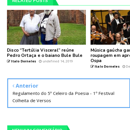
RELATED POSTS
Disco “Tertúlia Visceral” reúne
Música gaúcha ga
Pedro Ortaça e o baiano Bule Bule
roupagem em apr
Ospa
Italo Dorneles
undefined 14, 2019
Italo Dorneles
De
Anterior
Regulamento do 5º Celeiro da Poesia - 1º Festival
Colheita de Versos