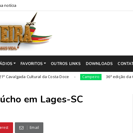
a notícia
ÁDIOS
FAVORITOS
OUTROS LINKS
DOWNLOADS
CONTA
ada Cultural da Costa Doce
36ª edição da Cavalgada
Campeiro
aúcho em Lages-SC
erest
Email