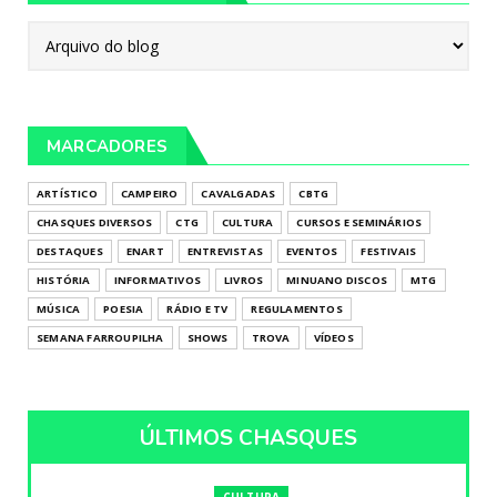
MARCADORES
ARTÍSTICO
CAMPEIRO
CAVALGADAS
CBTG
CHASQUES DIVERSOS
CTG
CULTURA
CURSOS E SEMINÁRIOS
DESTAQUES
ENART
ENTREVISTAS
EVENTOS
FESTIVAIS
HISTÓRIA
INFORMATIVOS
LIVROS
MINUANO DISCOS
MTG
MÚSICA
POESIA
RÁDIO E TV
REGULAMENTOS
SEMANA FARROUPILHA
SHOWS
TROVA
VÍDEOS
ÚLTIMOS CHASQUES