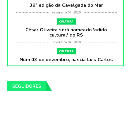
36ª edição da Cavalgada do Mar
Fevereiro 04, 2020
CULTURA
César Oliveira será nomeado 'adido
cultural' do RS
Fevereiro 04, 2020
CULTURA
Num 03 de dezembro, nascia Luis Carlos
Prestes, o Cavaleiro ...
Fevereiro 04, 2020
CULTURA
SEGUIDORES
Pintores da Temática Gauchesca - parte
VIII, por Léo Ribeir...
Fevereiro 04, 2020
CULTURA
Num dia 02 de janeiro de 1989 morria o
cantor missioneiro