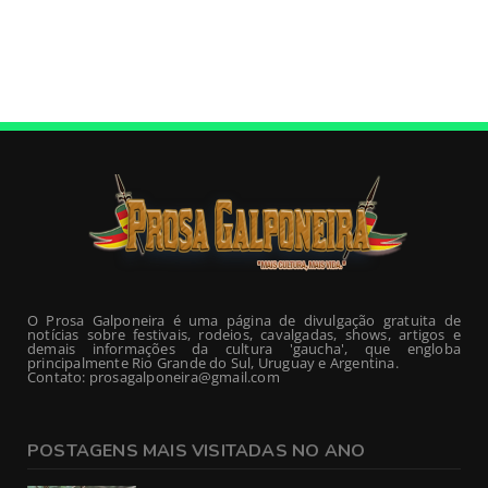
O Prosa Galponeira é uma página de divulgação gratuita de
notícias sobre festivais, rodeios, cavalgadas, shows, artigos e
demais informações da cultura 'gaucha', que engloba
principalmente Rio Grande do Sul, Uruguay e Argentina.
Contato: prosagalponeira@gmail.com
POSTAGENS MAIS VISITADAS NO ANO