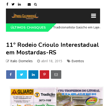
gramação do 68º Congresso Tradicionalista Gaúcho em Lajeado-RS
ÚLTIMOS CHASQUES
11º Rodeio Crioulo Interestadual
em Mostardas-RS
Italo Dorneles
abril 18, 2015
Eventos