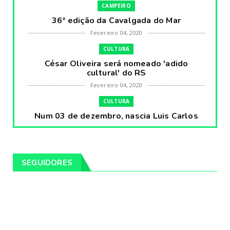
CAMPEIRO
36ª edição da Cavalgada do Mar
Fevereiro 04, 2020
CULTURA
César Oliveira será nomeado 'adido
cultural' do RS
Fevereiro 04, 2020
CULTURA
Num 03 de dezembro, nascia Luis Carlos
Prestes, o Cavaleiro ...
Fevereiro 04, 2020
CULTURA
SEGUIDORES
Pintores da Temática Gauchesca - parte
VIII, por Léo Ribeir...
Fevereiro 04, 2020
CULTURA
Num dia 02 de janeiro de 1989 morria o
cantor missioneiro