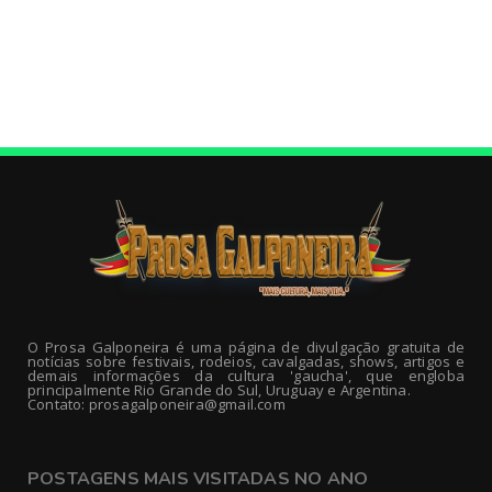
O Prosa Galponeira é uma página de divulgação gratuita de
notícias sobre festivais, rodeios, cavalgadas, shows, artigos e
demais informações da cultura 'gaucha', que engloba
principalmente Rio Grande do Sul, Uruguay e Argentina.
Contato: prosagalponeira@gmail.com
POSTAGENS MAIS VISITADAS NO ANO