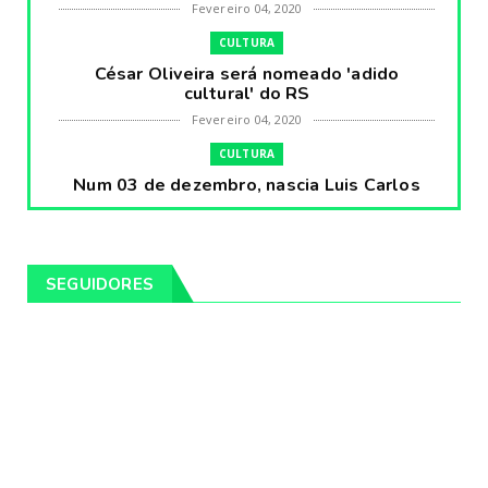
Fevereiro 04, 2020
CULTURA
César Oliveira será nomeado 'adido
cultural' do RS
Fevereiro 04, 2020
CULTURA
Num 03 de dezembro, nascia Luis Carlos
Prestes, o Cavaleiro ...
Fevereiro 04, 2020
CULTURA
SEGUIDORES
Pintores da Temática Gauchesca - parte
VIII, por Léo Ribeir...
Fevereiro 04, 2020
CULTURA
Num dia 02 de janeiro de 1989 morria o
cantor missioneiro
Fevereiro 04, 2020
CAMPEIRO