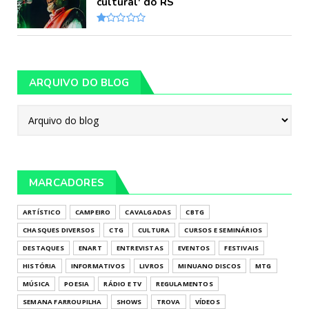
cultural' do RS
ARQUIVO DO BLOG
MARCADORES
ARTÍSTICO
CAMPEIRO
CAVALGADAS
CBTG
CHASQUES DIVERSOS
CTG
CULTURA
CURSOS E SEMINÁRIOS
DESTAQUES
ENART
ENTREVISTAS
EVENTOS
FESTIVAIS
HISTÓRIA
INFORMATIVOS
LIVROS
MINUANO DISCOS
MTG
MÚSICA
POESIA
RÁDIO E TV
REGULAMENTOS
SEMANA FARROUPILHA
SHOWS
TROVA
VÍDEOS