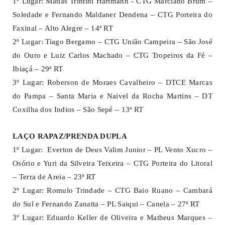
1º Lugar: Matias Trintini Hartmann - CTG Marciano Brum –
Soledade e Fernando Maldaner Dendena – CTG Porteira do
Faxinal – Alto Alegre – 14ª RT
2º Lugar: Tiago Bergamo – CTG União Campeira – São José
do Ouro e Luiz Carlos Machado – CTG Tropeiros da Fé –
Ibiaçá – 29ª RT
3º Lugar: Roberson de Moraes Cavalheiro – DTCE Marcas
do Pampa – Santa Maria e Naivel da Rocha Martins – DT
Coxilha dos Indios – São Sepé – 13ª RT
LAÇO RAPAZ/PRENDA DUPLA
1º Lugar: Everton de Deus Valim Junior – PL Vento Xucro –
Osório e Yuri da Silveira Teixeira – CTG Porteira do Litoral
– Terra de Areia – 23ª RT
2º Lugar: Romulo Trindade – CTG Baio Ruano – Cambará
do Sul e Fernando Zanatta – PL Saiqui – Canela – 27ª RT
3º Lugar: Eduardo Keller de Oliveira e Matheus Marques –