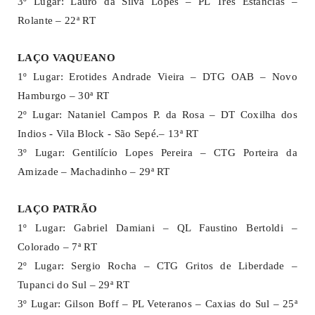
3º Lugar: Lauro da Silva Lopes – PL Três Estâncias –
Rolante – 22ª RT
LAÇO VAQUEANO
1º Lugar: Erotides Andrade Vieira – DTG OAB – Novo
Hamburgo – 30ª RT
2º Lugar: Nataniel Campos P. da Rosa – DT Coxilha dos
Indios - Vila Block - São Sepé.– 13ª RT
3º Lugar: Gentilício Lopes Pereira – CTG Porteira da
Amizade – Machadinho – 29ª RT
LAÇO PATRÃO
1º Lugar: Gabriel Damiani – QL Faustino Bertoldi –
Colorado – 7ª RT
2º Lugar: Sergio Rocha – CTG Gritos de Liberdade –
Tupanci do Sul – 29ª RT
3º Lugar: Gilson Boff – PL Veteranos – Caxias do Sul – 25ª