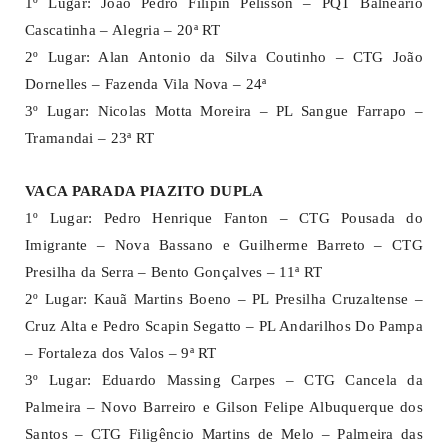
1º Lugar: João Pedro Filipin Pelisson – PQT Balneario
Cascatinha – Alegria – 20ª RT
2º Lugar: Alan Antonio da Silva Coutinho – CTG João
Dornelles – Fazenda Vila Nova – 24ª
3º Lugar: Nicolas Motta Moreira – PL Sangue Farrapo –
Tramandai – 23ª RT
VACA PARADA PIAZITO DUPLA
1º Lugar: Pedro Henrique Fanton – CTG Pousada do
Imigrante – Nova Bassano e Guilherme Barreto – CTG
Presilha da Serra – Bento Gonçalves – 11ª RT
2º Lugar: Kauã Martins Boeno – PL Presilha Cruzaltense –
Cruz Alta e Pedro Scapin Segatto – PL Andarilhos Do Pampa
– Fortaleza dos Valos – 9ª RT
3º Lugar: Eduardo Massing Carpes – CTG Cancela da
Palmeira – Novo Barreiro e Gilson Felipe Albuquerque dos
Santos – CTG Filigêncio Martins de Melo – Palmeira das