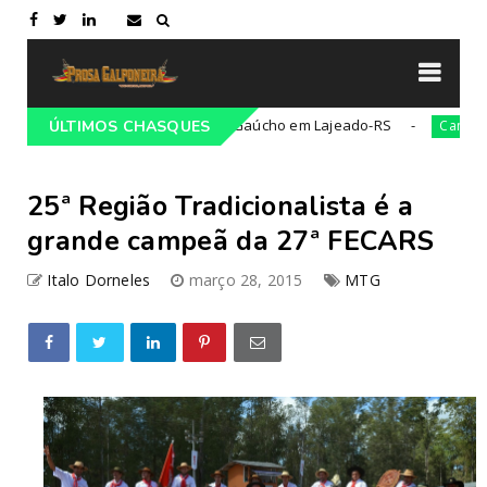
resso Tradicionalista Gaúcho em Lajeado-RS
21ª Ca
ÚLTIMOS CHASQUES
Campeiro
25ª Região Tradicionalista é a
grande campeã da 27ª FECARS
Italo Dorneles
março 28, 2015
MTG