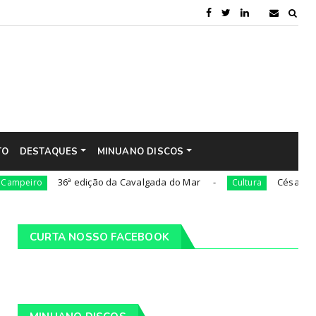
TO
DESTAQUES
MINUANO DISCOS
36ª edição da Cavalgada do Mar
César Oliveira ser
Cultura
CURTA NOSSO FACEBOOK