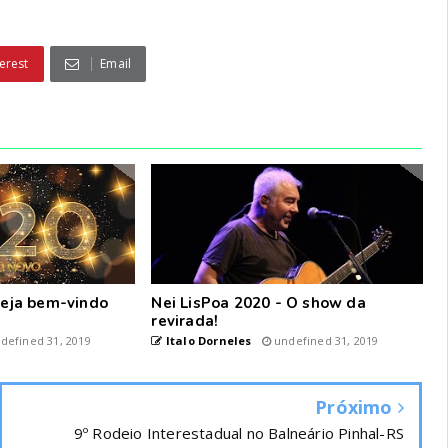
erest
Email
 seja bem-vindo
Nei LisPoa 2020 - O show da
revirada!
defined 31, 2019
Italo Dorneles
undefined 31, 2019
Próximo
9º Rodeio Interestadual no Balneário Pinhal-RS