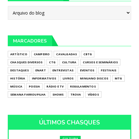
MARCADORES
ARTÍSTICO
CAMPEIRO
CAVALGADAS
CBTG
CHASQUES DIVERSOS
CTG
CULTURA
CURSOS E SEMINÁRIOS
DESTAQUES
ENART
ENTREVISTAS
EVENTOS
FESTIVAIS
HISTÓRIA
INFORMATIVOS
LIVROS
MINUANO DISCOS
MTG
MÚSICA
POESIA
RÁDIO E TV
REGULAMENTOS
SEMANA FARROUPILHA
SHOWS
TROVA
VÍDEOS
ÚLTIMOS CHASQUES