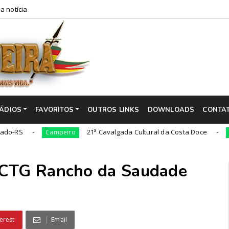
a notícia
ÁDIOS
FAVORITOS
OUTROS LINKS
DOWNLOADS
CONTA
21ª Cavalgada Cultural da Costa Doce
Campeiro
Campeiro
 CTG Rancho da Saudade
erest
Email