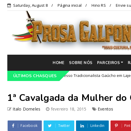
Saturday, August 8
Página inicial
Hino RS
Envie su
HOME
SOBRE NÓS
PARCEIROS
R
rogramação do 68º Congresso Tradicionalista Gaúcho em Lajeado-RS
ÚLTIMOS CHASQUES
1ª Cavalgada da Mulher do
Italo Dorneles
fevereiro 18, 2015
Eventos
Facebook
Twitter
Linkedin
Pint