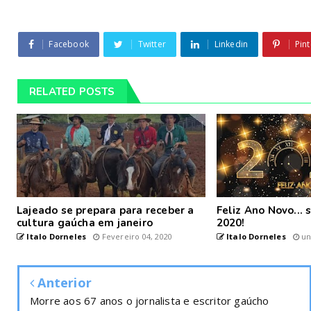
Facebook
Twitter
Linkedin
Pint
RELATED POSTS
Lajeado se prepara para receber a
Feliz Ano Novo...
cultura gaúcha em janeiro
2020!
Italo Dorneles
Fevereiro 04, 2020
Italo Dorneles
un
Anterior
Morre aos 67 anos o jornalista e escritor gaúcho