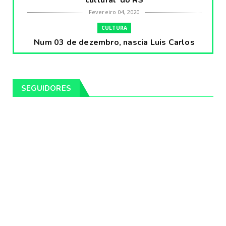
cultural' do RS
Fevereiro 04, 2020
CULTURA
Num 03 de dezembro, nascia Luis Carlos
Prestes, o Cavaleiro ...
Fevereiro 04, 2020
CULTURA
SEGUIDORES
Pintores da Temática Gauchesca - parte
VIII, por Léo Ribeir...
Fevereiro 04, 2020
CULTURA
Num dia 02 de janeiro de 1989 morria o
cantor missioneiro
Fevereiro 04, 2020
CAMPEIRO
Pelotas será sede da Festa Campeira do
Rio Grande do Sul
Fevereiro 04, 2020