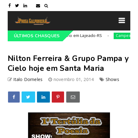
resso Tradicionalista Gaúcho em Lajeado-RS
21ª C
ÚLTIMOS CHASQUES
Campeiro
Nilton Ferreira & Grupo Pampa y
Cielo hoje em Santa Maria
Italo Dorneles
novembro 01, 2014
Shows