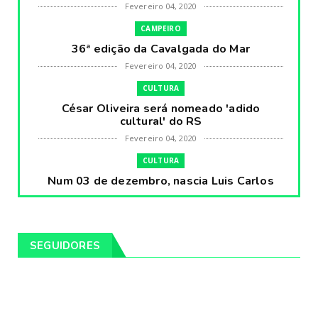
Fevereiro 04, 2020
CAMPEIRO
36ª edição da Cavalgada do Mar
Fevereiro 04, 2020
CULTURA
César Oliveira será nomeado 'adido
cultural' do RS
Fevereiro 04, 2020
CULTURA
Num 03 de dezembro, nascia Luis Carlos
Prestes, o Cavaleiro ...
Fevereiro 04, 2020
CULTURA
SEGUIDORES
Pintores da Temática Gauchesca - parte
VIII, por Léo Ribeir...
Fevereiro 04, 2020
CULTURA