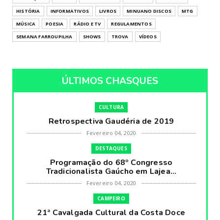
HISTÓRIA
INFORMATIVOS
LIVROS
MINUANO DISCOS
MTG
MÚSICA
POESIA
RÁDIO E TV
REGULAMENTOS
SEMANA FARROUPILHA
SHOWS
TROVA
VÍDEOS
ÚLTIMOS CHASQUES
CULTURA
Retrospectiva Gaudéria de 2019
Fevereiro 04, 2020
DESTAQUES
Programação do 68º Congresso
Tradicionalista Gaúcho em Lajea...
Fevereiro 04, 2020
CAMPEIRO
21ª Cavalgada Cultural da Costa Doce