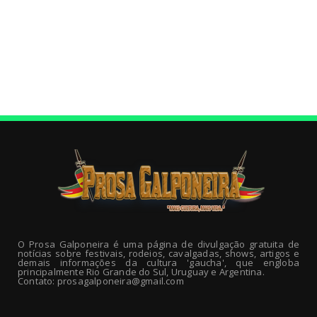
O Prosa Galponeira é uma página de divulgação gratuita de
notícias sobre festivais, rodeios, cavalgadas, shows, artigos e
demais informações da cultura 'gaucha', que engloba
principalmente Rio Grande do Sul, Uruguay e Argentina.
Contato: prosagalponeira@gmail.com