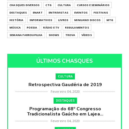
CHASQUES DIVERSOS
CTG
CULTURA
CURSOS E SEMINÁRIOS
DESTAQUES
ENART
ENTREVISTAS
EVENTOS
FESTIVAIS
HISTÓRIA
INFORMATIVOS
LIVROS
MINUANO DISCOS
MTG
MÚSICA
POESIA
RÁDIO E TV
REGULAMENTOS
SEMANA FARROUPILHA
SHOWS
TROVA
VÍDEOS
ÚLTIMOS CHASQUES
CULTURA
Retrospectiva Gaudéria de 2019
Fevereiro 04, 2020
DESTAQUES
Programação do 68º Congresso
Tradicionalista Gaúcho em Lajea...
Fevereiro 04, 2020