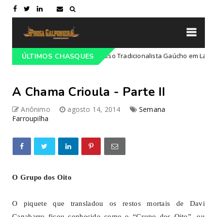
Programação do 68º Congresso Tradicionalista Gaúcho em Lajeado-RS
ÚLTIMOS CHASQUES
A Chama Crioula - Parte II
Anônimo
agosto 14, 2014
Semana
Farroupilha
O Grupo dos Oito
O piquete que transladou os restos mortais de Davi
Canabarro ficou conhecido como o “Grupo dos Oito”, ou