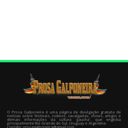
O Prosa Galponeira é uma página de divulgação gratuita de
notícias sobre festivais, rodeios, cavalgadas, shows, artigos e
demais informações da cultura 'gaucha', que engloba
principalmente Rio Grande do Sul, Uruguay e Argentina.
Contato: prosagalponeira@gmail.com