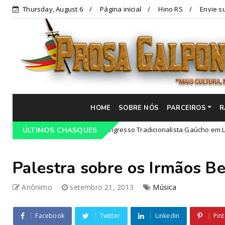
Thursday, August 6
Página inicial
Hino RS
Envie su
HOME
SOBRE NÓS
PARCEIROS
R
Programação do 68º Congresso Tradicionalista Gaúcho em Lajeado-R
ÚLTIMOS CHASQUES
Palestra sobre os Irmãos B
Anônimo
setembro 21, 2013
Música
Facebook
Twitter
Linkedin
Pint