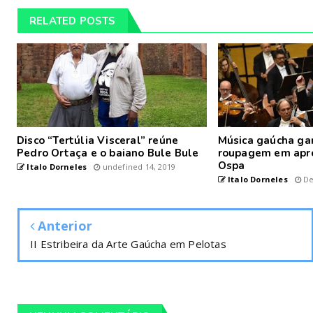
RELATED POSTS
Disco “Tertúlia Visceral” reúne
Música gaúcha ga
Pedro Ortaça e o baiano Bule Bule
roupagem em apr
Ospa
Italo Dorneles
undefined 14, 2019
Italo Dorneles
De
Anterior
II Estribeira da Arte Gaúcha em Pelotas