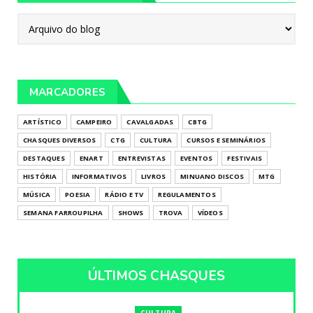
MARCADORES
ARTÍSTICO
CAMPEIRO
CAVALGADAS
CBTG
CHASQUES DIVERSOS
CTG
CULTURA
CURSOS E SEMINÁRIOS
DESTAQUES
ENART
ENTREVISTAS
EVENTOS
FESTIVAIS
HISTÓRIA
INFORMATIVOS
LIVROS
MINUANO DISCOS
MTG
MÚSICA
POESIA
RÁDIO E TV
REGULAMENTOS
SEMANA FARROUPILHA
SHOWS
TROVA
VÍDEOS
ÚLTIMOS CHASQUES