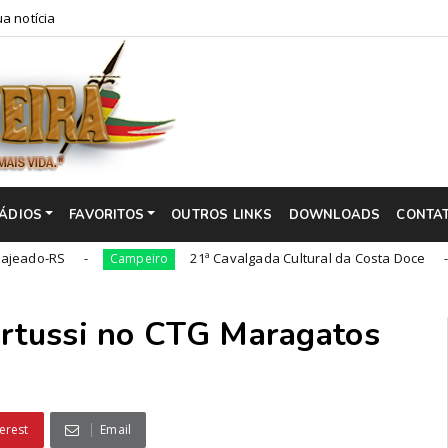
a notícia
ÁDIOS
FAVORITOS
OUTROS LINKS
DOWNLOADS
CONTA
S
21ª Cavalgada Cultural da Costa Doce
Campeiro
Campe
ertussi no CTG Maragatos
erest
Email