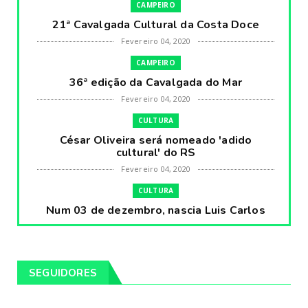
CAMPEIRO
21ª Cavalgada Cultural da Costa Doce
Fevereiro 04, 2020
CAMPEIRO
36ª edição da Cavalgada do Mar
Fevereiro 04, 2020
CULTURA
César Oliveira será nomeado 'adido
cultural' do RS
Fevereiro 04, 2020
CULTURA
Num 03 de dezembro, nascia Luis Carlos
Prestes, o Cavaleiro ...
Fevereiro 04, 2020
CULTURA
SEGUIDORES
Pintores da Temática Gauchesca - parte
VIII, por Léo Ribeir...