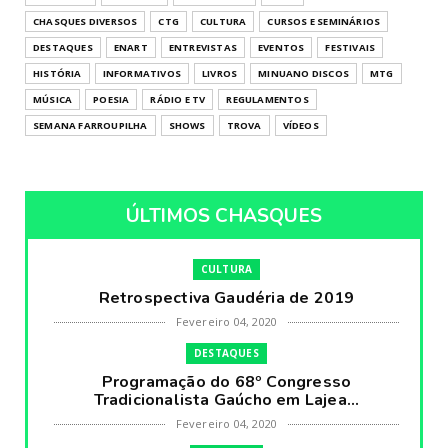
CHASQUES DIVERSOS
CTG
CULTURA
CURSOS E SEMINÁRIOS
DESTAQUES
ENART
ENTREVISTAS
EVENTOS
FESTIVAIS
HISTÓRIA
INFORMATIVOS
LIVROS
MINUANO DISCOS
MTG
MÚSICA
POESIA
RÁDIO E TV
REGULAMENTOS
SEMANA FARROUPILHA
SHOWS
TROVA
VÍDEOS
ÚLTIMOS CHASQUES
CULTURA
Retrospectiva Gaudéria de 2019
Fevereiro 04, 2020
DESTAQUES
Programação do 68º Congresso
Tradicionalista Gaúcho em Lajea...
Fevereiro 04, 2020