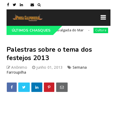
36ª edição da Cavalgada do Mar
César Oli
Campeiro
ÚLTIMOS CHASQUES
Cultura
Palestras sobre o tema dos
festejos 2013
Anônimo
junho 01, 2013
Semana
Farroupilha