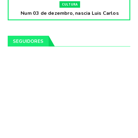
CULTURA
Num 03 de dezembro, nascia Luis Carlos
Prestes, o Cavaleiro ...
Fevereiro 04, 2020
CULTURA
SEGUIDORES
Pintores da Temática Gauchesca - parte
VIII, por Léo Ribeir...
Fevereiro 04, 2020
CULTURA
Num dia 02 de janeiro de 1989 morria o
cantor missioneiro
Fevereiro 04, 2020
CAMPEIRO
Pelotas será sede da Festa Campeira do
Rio Grande do Sul
Fevereiro 04, 2020
DESTAQUES