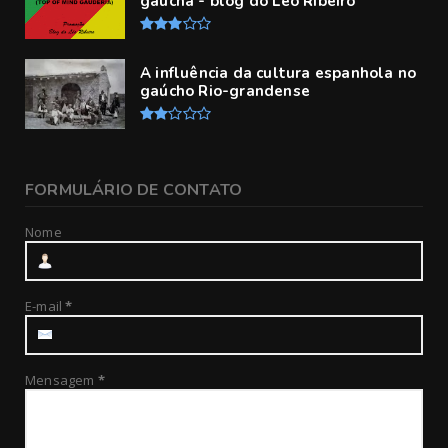
gaúcha - blog do Léo Ribeiro
A influência da cultura espanhola no
gaúcho Rio-grandense
FORMULÁRIO DE CONTATO
Nome
E-mail
*
Mensagem
*