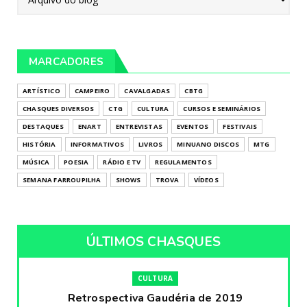
MARCADORES
ARTÍSTICO
CAMPEIRO
CAVALGADAS
CBTG
CHASQUES DIVERSOS
CTG
CULTURA
CURSOS E SEMINÁRIOS
DESTAQUES
ENART
ENTREVISTAS
EVENTOS
FESTIVAIS
HISTÓRIA
INFORMATIVOS
LIVROS
MINUANO DISCOS
MTG
MÚSICA
POESIA
RÁDIO E TV
REGULAMENTOS
SEMANA FARROUPILHA
SHOWS
TROVA
VÍDEOS
ÚLTIMOS CHASQUES
CULTURA
Retrospectiva Gaudéria de 2019