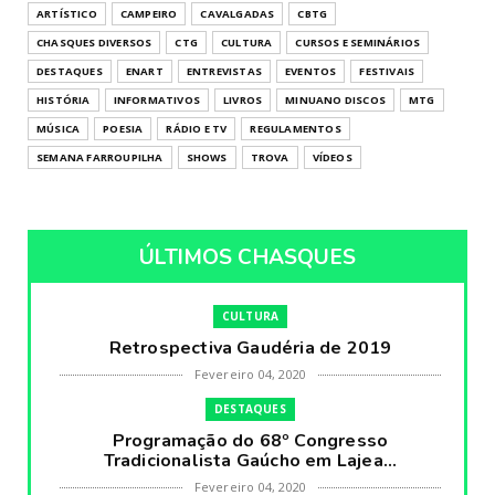
ARTÍSTICO
CAMPEIRO
CAVALGADAS
CBTG
CHASQUES DIVERSOS
CTG
CULTURA
CURSOS E SEMINÁRIOS
DESTAQUES
ENART
ENTREVISTAS
EVENTOS
FESTIVAIS
HISTÓRIA
INFORMATIVOS
LIVROS
MINUANO DISCOS
MTG
MÚSICA
POESIA
RÁDIO E TV
REGULAMENTOS
SEMANA FARROUPILHA
SHOWS
TROVA
VÍDEOS
ÚLTIMOS CHASQUES
CULTURA
Retrospectiva Gaudéria de 2019
Fevereiro 04, 2020
DESTAQUES
Programação do 68º Congresso
Tradicionalista Gaúcho em Lajea...
Fevereiro 04, 2020