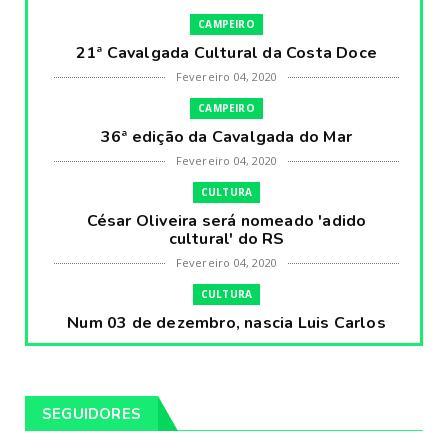
CAMPEIRO
21ª Cavalgada Cultural da Costa Doce
Fevereiro 04, 2020
CAMPEIRO
36ª edição da Cavalgada do Mar
Fevereiro 04, 2020
CULTURA
César Oliveira será nomeado 'adido
cultural' do RS
Fevereiro 04, 2020
CULTURA
Num 03 de dezembro, nascia Luis Carlos
Prestes, o Cavaleiro ...
Fevereiro 04, 2020
CULTURA
SEGUIDORES
Pintores da Temática Gauchesca - parte
VIII, por Léo Ribeir...