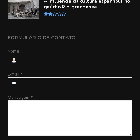
A influência da cultura espanhola no
gaúcho Rio-grandense
FORMULÁRIO DE CONTATO
Nome
E-mail
*
Mensagem
*