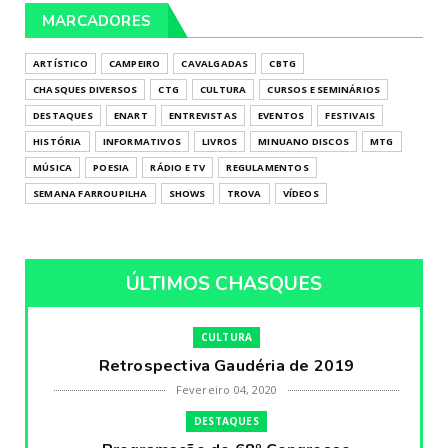
MARCADORES
ARTÍSTICO
CAMPEIRO
CAVALGADAS
CBTG
CHASQUES DIVERSOS
CTG
CULTURA
CURSOS E SEMINÁRIOS
DESTAQUES
ENART
ENTREVISTAS
EVENTOS
FESTIVAIS
HISTÓRIA
INFORMATIVOS
LIVROS
MINUANO DISCOS
MTG
MÚSICA
POESIA
RÁDIO E TV
REGULAMENTOS
SEMANA FARROUPILHA
SHOWS
TROVA
VÍDEOS
ÚLTIMOS CHASQUES
CULTURA
Retrospectiva Gaudéria de 2019
Fevereiro 04, 2020
DESTAQUES