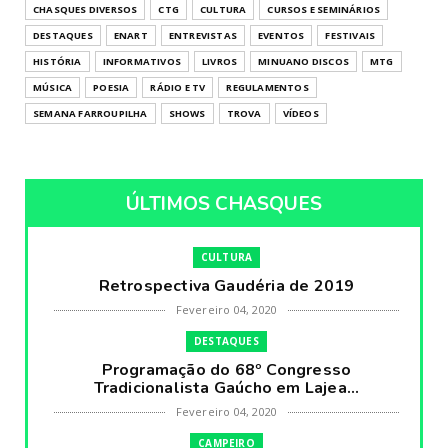
CHASQUES DIVERSOS
CTG
CULTURA
CURSOS E SEMINÁRIOS
DESTAQUES
ENART
ENTREVISTAS
EVENTOS
FESTIVAIS
HISTÓRIA
INFORMATIVOS
LIVROS
MINUANO DISCOS
MTG
MÚSICA
POESIA
RÁDIO E TV
REGULAMENTOS
SEMANA FARROUPILHA
SHOWS
TROVA
VÍDEOS
ÚLTIMOS CHASQUES
CULTURA
Retrospectiva Gaudéria de 2019
Fevereiro 04, 2020
DESTAQUES
Programação do 68º Congresso
Tradicionalista Gaúcho em Lajea...
Fevereiro 04, 2020
CAMPEIRO