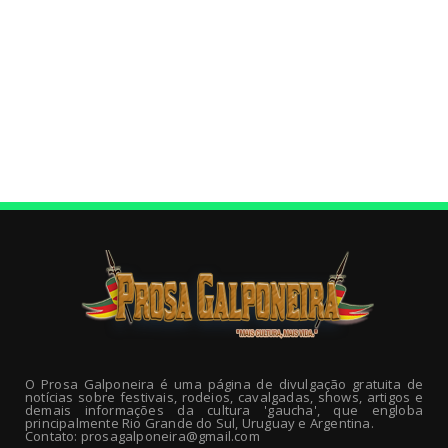
O Prosa Galponeira é uma página de divulgação gratuita de
notícias sobre festivais, rodeios, cavalgadas, shows, artigos e
demais informações da cultura 'gaucha', que engloba
principalmente Rio Grande do Sul, Uruguay e Argentina.
Contato: prosagalponeira@gmail.com