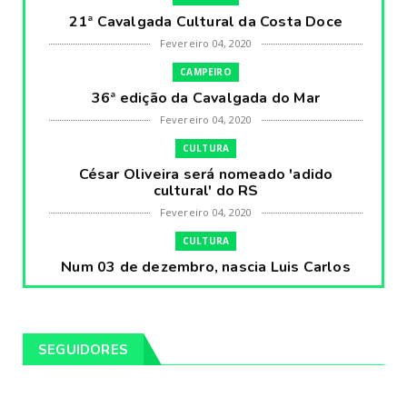
21ª Cavalgada Cultural da Costa Doce
Fevereiro 04, 2020
CAMPEIRO
36ª edição da Cavalgada do Mar
Fevereiro 04, 2020
CULTURA
César Oliveira será nomeado 'adido
cultural' do RS
Fevereiro 04, 2020
CULTURA
Num 03 de dezembro, nascia Luis Carlos
Prestes, o Cavaleiro ...
Fevereiro 04, 2020
CULTURA
SEGUIDORES
Pintores da Temática Gauchesca - parte
VIII, por Léo Ribeir...
Fevereiro 04, 2020