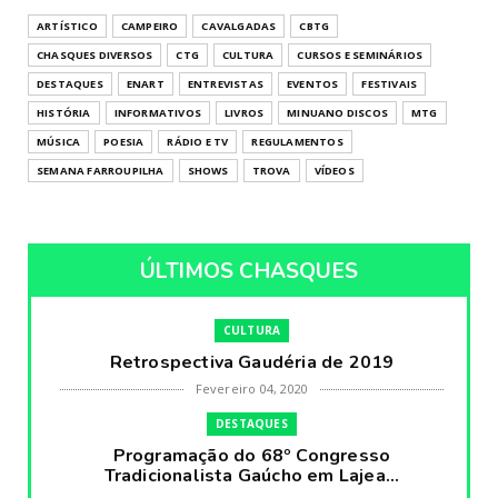
ARTÍSTICO
CAMPEIRO
CAVALGADAS
CBTG
CHASQUES DIVERSOS
CTG
CULTURA
CURSOS E SEMINÁRIOS
DESTAQUES
ENART
ENTREVISTAS
EVENTOS
FESTIVAIS
HISTÓRIA
INFORMATIVOS
LIVROS
MINUANO DISCOS
MTG
MÚSICA
POESIA
RÁDIO E TV
REGULAMENTOS
SEMANA FARROUPILHA
SHOWS
TROVA
VÍDEOS
ÚLTIMOS CHASQUES
CULTURA
Retrospectiva Gaudéria de 2019
Fevereiro 04, 2020
DESTAQUES
Programação do 68º Congresso
Tradicionalista Gaúcho em Lajea...