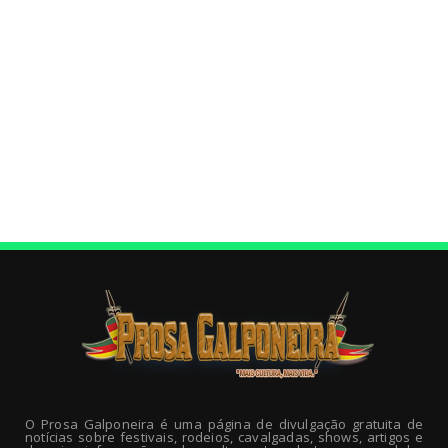
O Prosa Galponeira é uma página de divulgação gratuita de
notícias sobre festivais, rodeios, cavalgadas, shows, artigos e